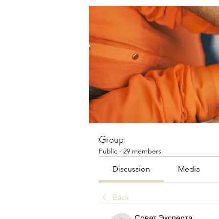
Group
Public
·
29 members
Discussion
Media
Back
Совет Эксперта