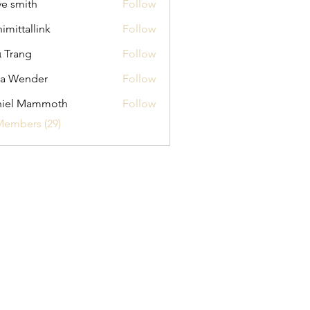
ve smith
Follow
himittallink
Follow
allink
 Trang
Follow
na Wender
Follow
ender
niel Mammoth
Follow
Members (29)