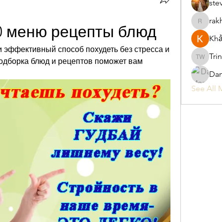
ste
rak
rakhimitt
0 меню рецепты блюд
Khả
 и эффективный способ похудеть без стресса и 
Tri
одборка блюд и рецептов поможет вам 
Trina W
Da
See All 