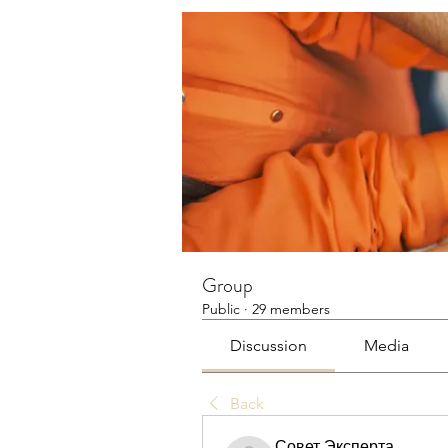
Group
Public
·
29 members
Discussion
Media
Back
Совет Эксперта