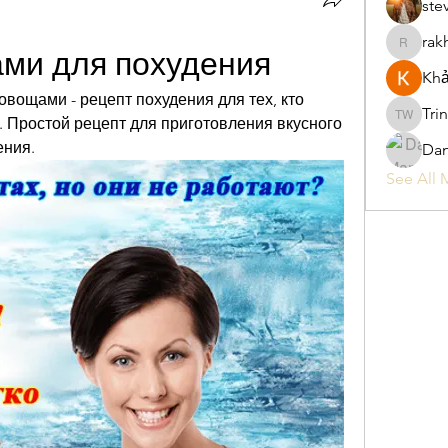
ste
rak
rakhimitt
ми для похудения
Khả
вощами - рецепт похудения для тех, кто 
Tri
ь. Простой рецепт для приготовления вкусного 
Trina W
ения.
Da
See All 