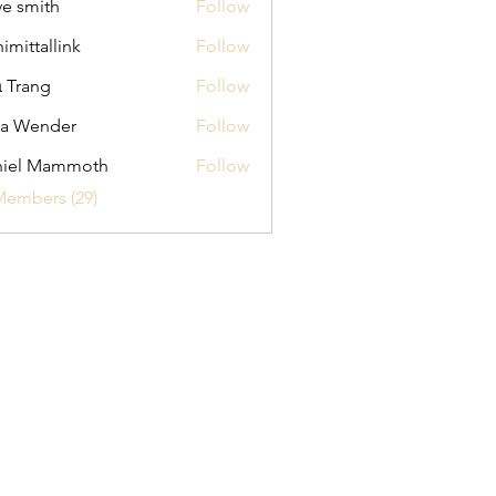
ve smith
Follow
himittallink
Follow
allink
 Trang
Follow
na Wender
Follow
ender
niel Mammoth
Follow
Members (29)