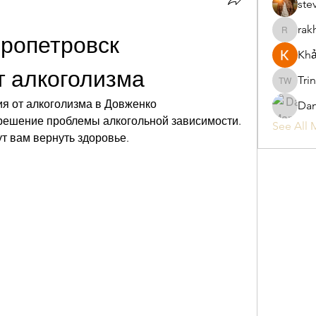
ste
rak
rakhimitt
ропетровск 
Khả
т алкоголизма
Tri
Trina W
я от алкоголизма в Довженко 
Da
решение проблемы алкогольной зависимости. 
See All 
 вам вернуть здоровье.