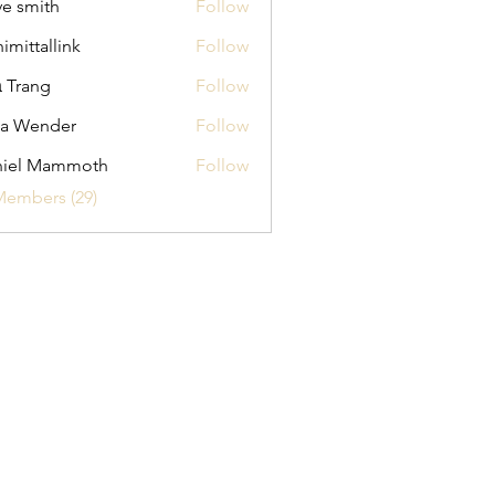
ve smith
Follow
himittallink
Follow
allink
 Trang
Follow
na Wender
Follow
ender
niel Mammoth
Follow
Members (29)