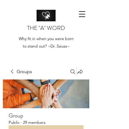
THE "A" WORD
Why fit in when you were born
to stand out? ~Dr. Seuss~
Groups
Group
Public
·
29 members