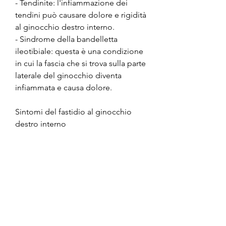
- Tendinite: l'infiammazione dei 
tendini può causare dolore e rigidità 
al ginocchio destro interno.
- Sindrome della bandelletta 
ileotibiale: questa è una condizione 
in cui la fascia che si trova sulla parte 
laterale del ginocchio diventa 
infiammata e causa dolore.
Sintomi del fastidio al ginocchio 
destro interno
Il fastidio al ginocchio destro 
interno può manifestarsi in diversi 
modi, come una distorsione o una 
frattura, può causare dolore al 
ginocchio destro interno.
- Artrite: la degenerazione delle 
articolazioni del ginocchio può 