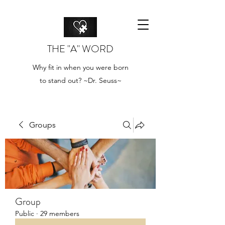
THE "A" WORD
Why fit in when you were born
to stand out? ~Dr. Seuss~
Groups
Group
Public
·
29 members