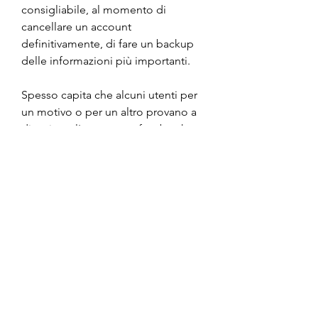
consigliabile, al momento di 
cancellare un account 
definitivamente, di fare un backup 
delle informazioni più importanti.
Spesso capita che alcuni utenti per 
un motivo o per un altro provano a 
disattivare l'account su facebook e 
poi in un secondo momento - che 
può essere a distanza di un giorno o 
un mese - nasce il ripensamento e 
provano a riattivare l'account su 
facebook, ebbene in questo 
passaggio accadono non poche 
operazioni che creano problemi con 
la riattivazione di tutto quello che 
avevamo prima, passiamo a vedere 
nel dettaglio quali sono le corrette 
operazioni da seguire.