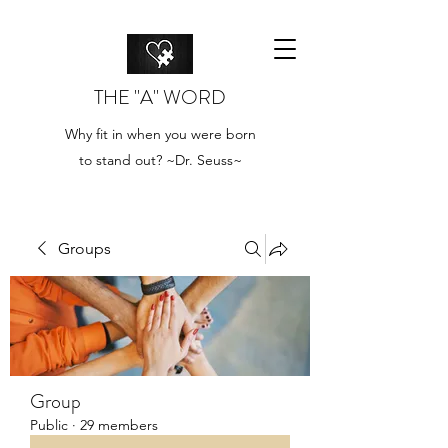
THE "A" WORD
Why fit in when you were born
to stand out? ~Dr. Seuss~
Groups
Group
Public
·
29 members