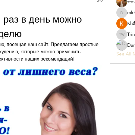
ste
rak
rakhimitt
 раз в день можно 
Khả
еделю
Tri
Trina W
елю, посещая наш сайт. Предлагаем простые 
Da
худению, которые можно применить 
See All 
ективности наших рекомендаций!