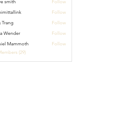
ve smith
Follow
himittallink
Follow
allink
 Trang
Follow
na Wender
Follow
ender
niel Mammoth
Follow
Members (29)