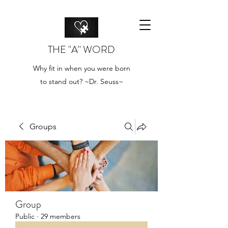
THE "A" WORD
Why fit in when you were born
to stand out? ~Dr. Seuss~
Groups
Group
Public
·
29 members