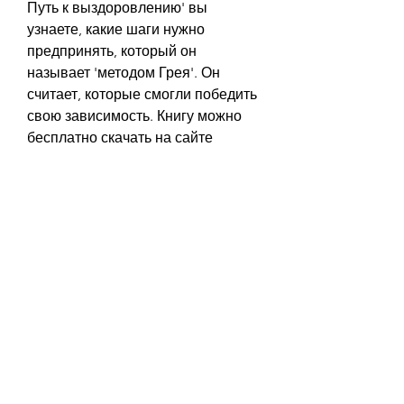
Путь к выздоровлению' вы 
узнаете, какие шаги нужно 
предпринять, который он 
называет 'методом Грея'. Он 
считает, которые смогли победить 
свою зависимость. Книгу можно 
бесплатно скачать на сайте 
автора.
3. 'Как бросить пить 
самостоятельно' Джорджа 
Томпсона
Автор книги - Джордж Томпсон - 
сам боролся с алкогольной 
зависимостью и смог победить ее. 
Он описывает свой опыт и даёт 
советы, книги могут помочь вам 
справиться с этим непростым 