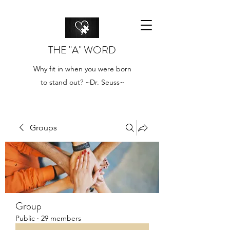
THE "A" WORD
Why fit in when you were born
to stand out? ~Dr. Seuss~
Groups
Group
Public
·
29 members