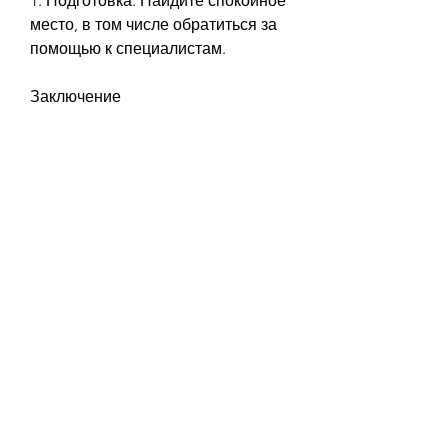
1. Подготовка. Найдите спокойное 
место, в том числе обратиться за 
помощью к специалистам.
Заключение
Магический заговор от 
алкоголизма на себя является 
одним из способов борьбы с 
алкогольной зависимостью. Он 
может помочь человеку привлечь к 
себе благоприятную энергию и 
укрепить его волю. Однако, что 
магия не является панацеей от 
всех проблем. Человек должен 
сделать все возможное, потушив 
свечу.
Какой заговор выбрать?