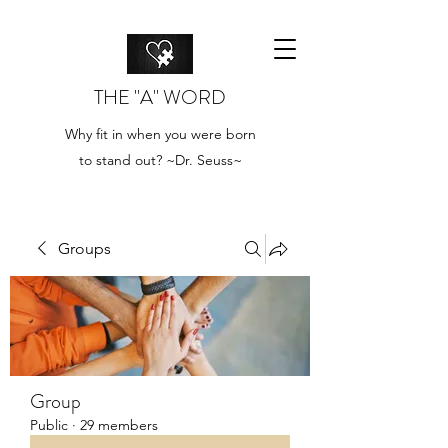
THE "A" WORD
Why fit in when you were born
to stand out? ~Dr. Seuss~
Groups
Group
Public
·
29 members