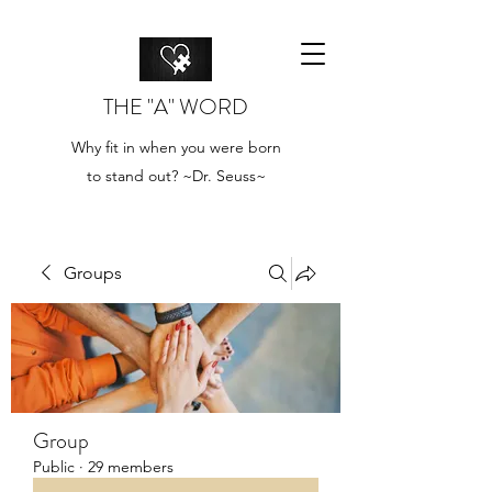
THE "A" WORD
Why fit in when you were born
to stand out? ~Dr. Seuss~
Groups
Group
Public
·
29 members