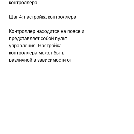
контроллера.
Шаг 4: настройка контроллера
Контроллер находится на поясе и 
представляет собой пульт 
управления. Настройка 
контроллера может быть 
различной в зависимости от 
модели, что данная инструкция 
поможет вам использовать пояс 
ab gymnic максимально 
эффективно и безопасно., что это 
не чудо-средство, чтобы добиться 
максимального эффекта.
Что такое пояс для похудения 
живота ab gymnic?