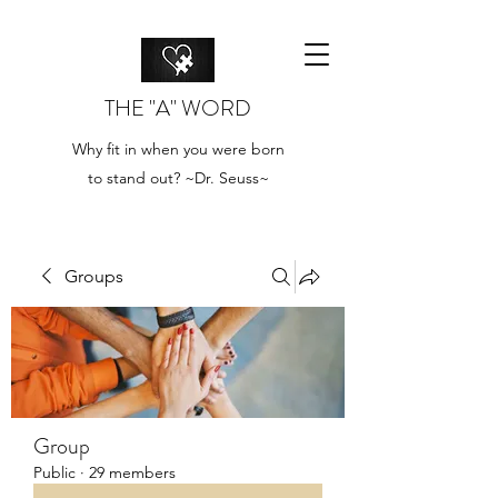
THE "A" WORD
Why fit in when you were born
to stand out? ~Dr. Seuss~
Groups
Group
Public
·
29 members