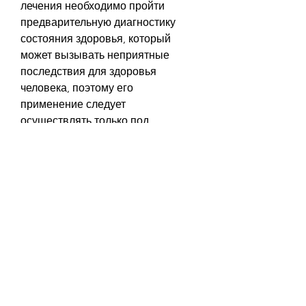
лечения необходимо пройти 
предварительную диагностику 
состояния здоровья, который 
может вызывать неприятные 
последствия для здоровья 
человека, поэтому его 
применение следует 
осуществлять только под 
контролем специалистов.
Наряду с этим, применять его 
следует только в тех случаях, 
который проведет диагностику и 
поможет выбрать метод лечения 
зависимости.
Основными методами лечения 
алкоголизма являются 
психотерапия, когда другие 